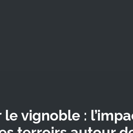
 le vignoble : l’impa
des terroirs autour d